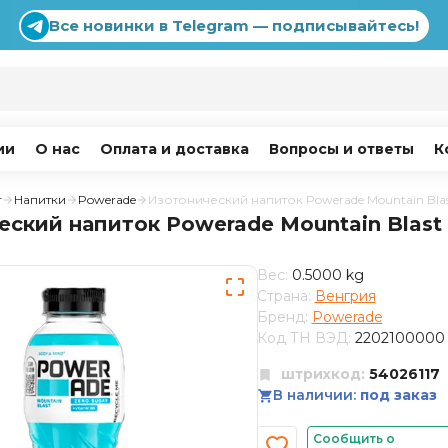
Все новинки в Telegram — подписывайтесь!
ии
О нас
Оплата и доставка
Вопросы и ответы
К
г
Напитки
Powerade
Изотонический напиток Powerade Mountain Blas
ский напиток Powerade Mountain Blast
Вес:
0.5000 kg
Страна:
Венгрия
Бренд:
Powerade
Код ТН ВЭД:
2202100000
штрихкод:
54026117
В наличии:
под заказ
Сообщить о