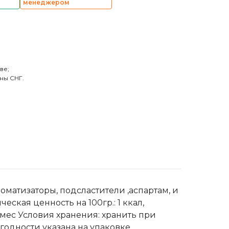
менеджером
ве;
ны СНГ.
оматизаторы, подсластители ,аспартам, и
ская ценность на 100гр.: 1 ккал,
 мес Условия хранения: хранить при
 годности указана на упаковке