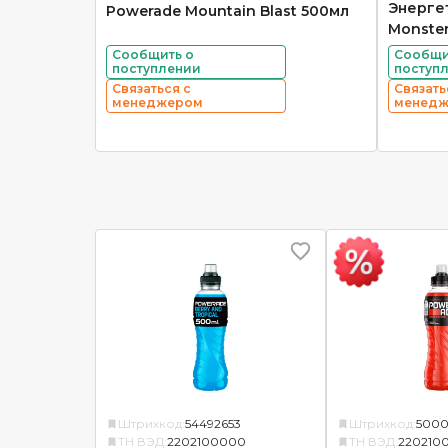
Энерге
Powerade Mountain Blast 500мл
Monster
Сообщить о
Сообщи
поступлении
поступ
Связаться с
Связать
менеджером
менед
Штрихкод:
54492653
Штрихкод:
5000
ТН ВЭД:
2202100000
ТН ВЭД:
220210