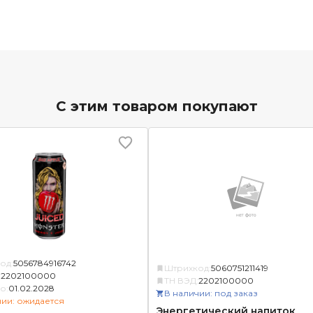
С этим товаром покупают
од:
5056784916742
Штрихкод:
5060751211419
:
2202100000
ТН ВЭД:
2202100000
о:
01.02.2028
В наличии: под заказ
чии: ожидается
Энергетический напиток