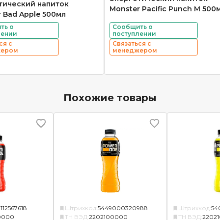
тический напиток
Monster Pacific Punch M 500
 Bad Apple 500мл
ть о
Сообщить о
лении
поступлении
ся с
Связаться с
жером
менеджером
Похожие товары
112567618
Штрихкод:
5449000320988
Штрихкод:
54
0000
ТН ВЭД:
2202100000
ТН ВЭД:
2202