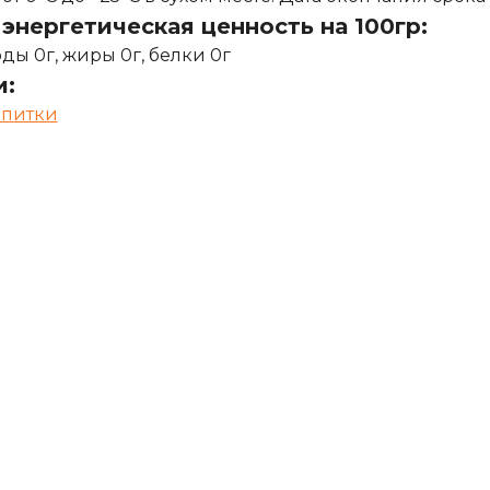
энергетическая ценность на 100гр:
оды 0г, жиры 0г, белки 0г
и:
питки