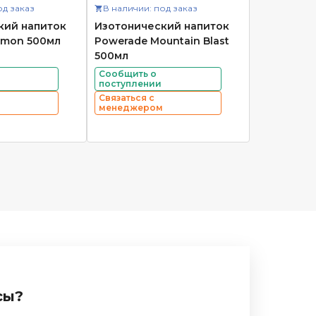
од заказ
В наличии: под заказ
кий напиток
Изотонический напиток
emon 500мл
Powerade Mountain Blast
500мл
Сообщить о
поступлении
Связаться с
менеджером
сы?