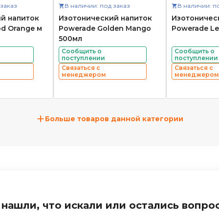
 заказ
В наличии: под заказ
В наличии: п
й напиток
Изотонический напиток
Изотоничес
d Orange м
Powerade Golden Mango
Powerade L
500мл
Сообщить о
Сообщить о
поступлении
поступлении
Связаться с
Связаться с
менеджером
менеджером
+
Больше товаров данной категории
 нашли, что искали или остались вопро