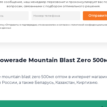
те сообщение, наш менеджер перезвонит и проконсультирует вас 
вопросам, связанными с подбором оптимального решения.
Отправит
пку «Отправить» я подтверждаю, что ознакомлен и согласен с политикой конфиденциально
ых данных
werade Mountain Blast Zero 500м
mountain blast zero 500мл оптом в интернет магази
 России, а также Беларусь, Казахстан, Киргизию.