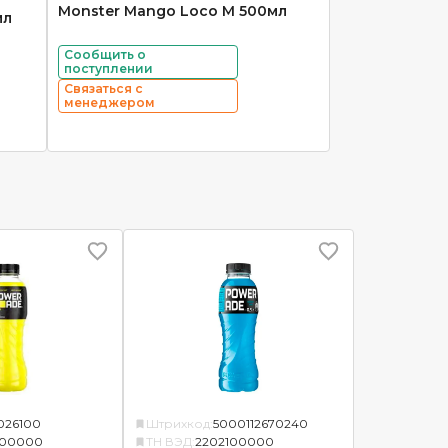
Monster Mango Loco М 500мл
мл
Сообщить о
поступлении
Связаться с
менеджером
026100
Штрихкод:
5000112670240
100000
ТН ВЭД:
2202100000