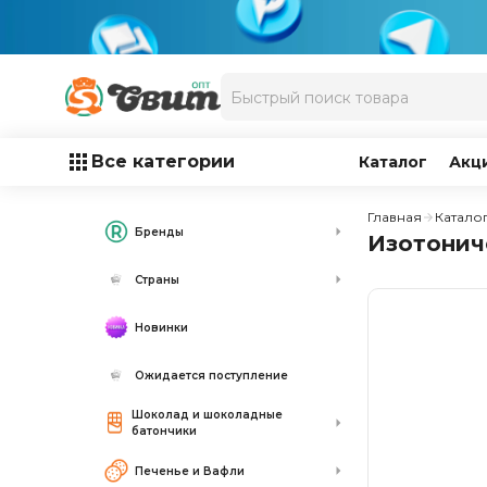
Все категории
Каталог
Акц
Главная
Катало
Бренды
Изотониче
Страны
Новинки
Ожидается поступление
Шоколад и шоколадные
батончики
Печенье и Вафли