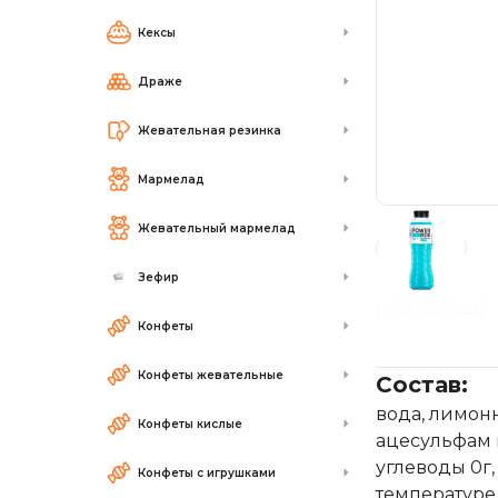
Кексы
Драже
Жевательная резинка
Мармелад
Жевательный мармелад
Зефир
Конфеты
Конфеты жевательные
Состав:
вода, лимонн
Конфеты кислые
ацесульфам к
углеводы 0г,
Конфеты с игрушками
температуре 