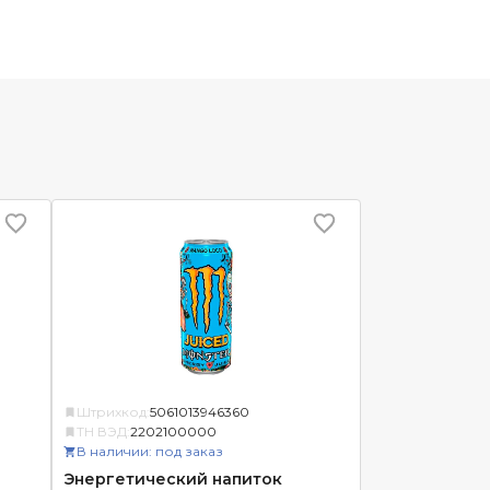
Штрихкод:
5061013946360
ТН ВЭД:
2202100000
В наличии: под заказ
Энергетический напиток