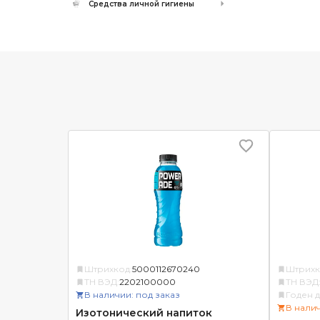
Средства личной гигиены
Штрихкод:
5000112670240
Штрихк
ТН ВЭД:
2202100000
ТН ВЭД
В наличии: под заказ
Годен д
В нали
Изотонический напиток