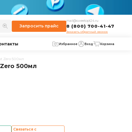
mail@sweetopt24.ru
Запросить
прайс
8 (800) 700-41-47
Заказать обратный звонок
онтакты
Избранное
Вход
Корзина
t Zero 500мл
 Zero 500мл
Связаться с