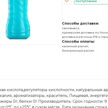
поступлении
Способы доставки:
самовывоз;
курьерская доставка по Моск
доставка в регионы РФ и стра
Способы оплаты:
наличный расчет;
безналичный расчет.
ая кислота,регуляторы кислотности, натуральные ар
алия, ароматизаторы, краситель, Пищевая, энергетиче
 жиры 0г, белки 0г Производитель: Срок годности: 9
от 0°С до +25°С в сухом месте. Дата окончания срока