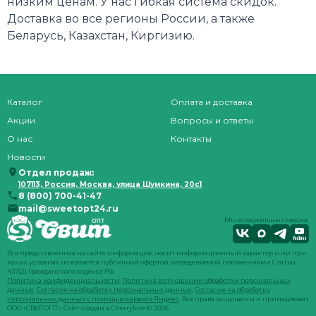
низким ценам. У нас гибкая система скидок.
Доставка во все регионы России, а также
Беларусь, Казахстан, Киргизию.
Каталог
Оплата и доставка
Акции
Вопросы и ответы
О нас
Контакты
Новости
Отдел продаж:
107113, Россия, Москва, улица Шумкина, 20с1
8 (800) 700-41-47
mail@sweetopt24.ru
Мы в социальных медиа:
Вся представленная на сайте информация, носит информационный характер и ни при
каких условиях не является публичной офертой, определяемой положениями Статьи
437(2) Гражданского кодекса РФ.
Политика конфиденциальности
;
Политика в отношении обработки персональных
данных
;
Согласие на обработку персональных данных
;
Согласие на обработку
персональных данных с помощью сервиса Яндекс
. Все права защищены и принадлежат
ООО «СВИТОПТ». Сайт создан в
Cherryline
© 2026.