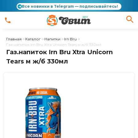
Все новинки в Telegram — подписывайтесь!
Главная
Каталог
Напитки
Irn Bru
Газ.напиток Irn Bru Xtra Unicorn Tears м ж/б 330мл
Газ.напиток Irn Bru Xtra Unicorn
Tears м ж/б 330мл