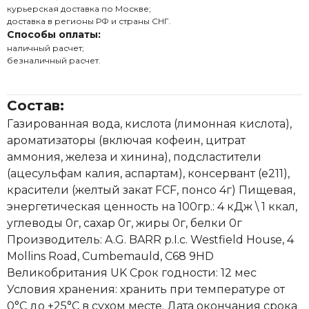
курьерская доставка по Москве;
доставка в регионы РФ и страны СНГ.
Способы оплаты:
наличный расчет;
безналичный расчет.
Состав:
Газированная вода, кислота (лимонная кислота),
ароматизаторы (включая кофеин, цитрат
аммония, железа и хинина), подсластители
(ацесульфам калия, аспартам), консервант (е211),
красители (желтый закат FCF, понсо 4г) Пищевая,
энергетическая ценность на 100гр.: 4 кДж \ 1 ккал,
углеводы 0г, сахар 0г, жиры 0г, белки 0г
Производитель: A.G. BARR p.I.c. Westfield House, 4
Mollins Road, Cumbemauld, C68 9HD
Великобритания UK Срок годности: 12 мес
Условия хранения: хранить при температуре от
0°С до +25°С в сухом месте. Дата окончания срока