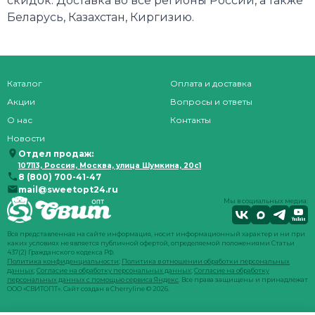
скидок. Доставка во все регионы России, а также
Беларусь, Казахстан, Киргизию.
Каталог
Оплата и доставка
Акции
Вопросы и ответы
О нас
Контакты
Новости
Отдел продаж:
107113, Россия, Москва, улица Шумкина, 20с1
8 (800) 700-41-47
mail@sweetopt24.ru
Мы в социальных медиа:
Вся представленная на сайте информация, носит информационный характер и ни при
каких условиях не является публичной офертой, определяемой положениями Статьи
437(2) Гражданского кодекса РФ.
Политика конфиденциальности
;
Политика в отношении обработки персональных
данных
;
Согласие на обработку персональных данных
;
Согласие на обработку
персональных данных с помощью сервиса Яндекс
. Все права защищены и принадлежат
ООО «СВИТОПТ». Сайт создан в
Cherryline
© 2026.