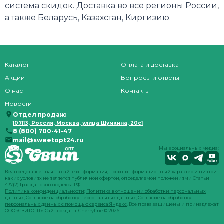
система скидок. Доставка во все регионы России,
а также Беларусь, Казахстан, Киргизию.
Каталог
Оплата и доставка
Акции
Вопросы и ответы
О нас
Контакты
Новости
Отдел продаж:
107113, Россия, Москва, улица Шумкина, 20с1
8 (800) 700-41-47
mail@sweetopt24.ru
Мы в социальных медиа:
Вся представленная на сайте информация, носит информационный характер и ни при
каких условиях не является публичной офертой, определяемой положениями Статьи
437(2) Гражданского кодекса РФ.
Политика конфиденциальности
;
Политика в отношении обработки персональных
данных
;
Согласие на обработку персональных данных
;
Согласие на обработку
персональных данных с помощью сервиса Яндекс
. Все права защищены и принадлежат
ООО «СВИТОПТ». Сайт создан в
Cherryline
© 2026.