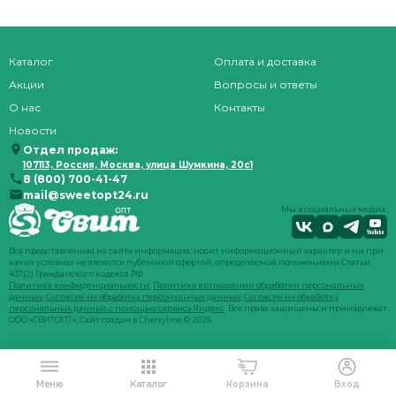
Каталог
Оплата и доставка
Акции
Вопросы и ответы
О нас
Контакты
Новости
Отдел продаж:
107113, Россия, Москва, улица Шумкина, 20с1
8 (800) 700-41-47
mail@sweetopt24.ru
Мы в социальных медиа:
Вся представленная на сайте информация, носит информационный характер и ни при
каких условиях не является публичной офертой, определяемой положениями Статьи
437(2) Гражданского кодекса РФ.
Политика конфиденциальности
;
Политика в отношении обработки персональных
данных
;
Согласие на обработку персональных данных
;
Согласие на обработку
персональных данных с помощью сервиса Яндекс
. Все права защищены и принадлежат
ООО «СВИТОПТ». Сайт создан в
Cherryline
© 2026.
Меню
Каталог
Корзина
Вход