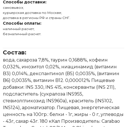
Способы доставки:
самовывоз;
курьерская доставка по Москве;
доставка в регионы РФ и страны СНГ.
Способы оплаты:
наличный расчет;
безналичный расчет.
Состав:
вода, сахароза 7,8%, таурин 0,1688%, кофеин
0,032%, инозитол 0,02%, ниацинамид (витамин
B3) 0,014%, декспантинол (B5) 0,0035%, (витамин
B6) 0,0035%, витамин B12. 0,000012% Пищевые
добавки: INS 330, INS 415, консерванты (INS 211),
подсластитель (сукралоза INS955,
стевиолгликозид INS960a), краситель (INS102,
INS124), ароматизатор. Пищевая, энергетическая
ценность на 100гр.: белки - 1г, жиры - 0 г, углеводы
- 43г, сахар 43г. 180 кКал Производитель: Carabao