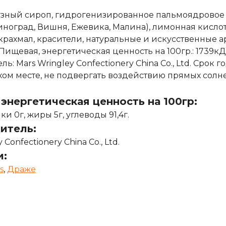
рузный сироп, гидрогенизированное пальмоядровое 
иноград, Вишня, Ежевика, Малина), лимонная кислота
крахмал, красители, натуральные и искусственные а
 Пищевая, энергетическая ценность на 100гр.: 1739кДж
ь: Mars Wringley Confectionery China Co., Ltd. Срок г
ухом месте, не подвергать воздействию прямых солн
энергетическая ценность на 100гр:
ки 0г, жиры 5г, углеводы 91,4г.
итель:
 Confectionery China Co., Ltd.
и:
s
,
Драже