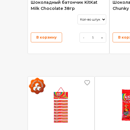
Шоколадный батончик KitKat
Шокола
Milk Chocolate 38гр
Chunky 
В корзину
В кор
-
+