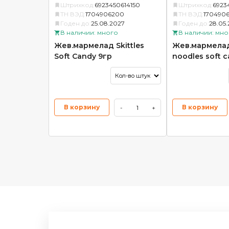
Штрихкод:
6923450614150
Штрихкод:
6923
ТН ВЭД:
1704906200
ТН ВЭД:
170490
Годен до:
25.08.2027
Годен до:
28.05
В наличии: много
В наличии: мно
Жев.мармелад Skittles
Жев.мармелад 
Soft Candy 9гр
noodles soft 
В корзину
В корзину
-
+