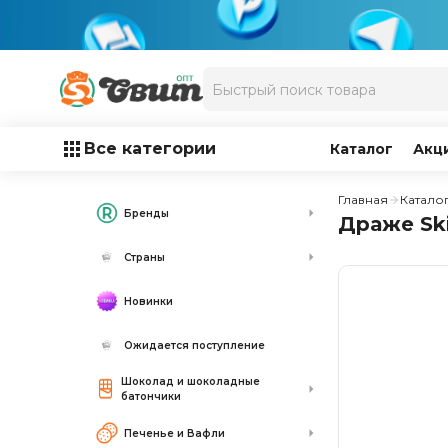
Все категории
Каталог
Акц
Главная
Катало
Бренды
Драже Skit
Страны
Новинки
Ожидается поступление
Шоколад и шоколадные
батончики
Печенье и Вафли