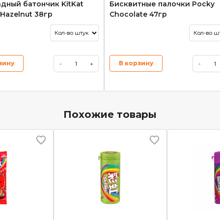
дный батончик KitKat
Бисквитные палочки Pocky
Hazelnut 38гр
Chocolate 47гр
зину
В корзину
-
+
-
Похожие товары