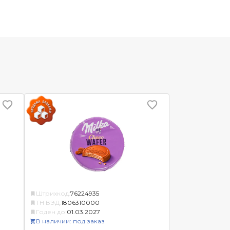
Штрихкод:
76224935
ТН ВЭД:
1806310000
Годен до:
01.03.2027
В наличии: под заказ