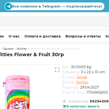
Все новинки в Telegram — подписывайтесь!
ии
О нас
Оплата и доставка
Вопросы и ответы
К
г
Драже
Skittles
Драже Skittles Flower & Fruit 30гр
tles Flower & Fruit 30гр
Вес:
30.0000 kg
Габариты:
3 x 2,5 x 10 cm
Страна:
Китай
Бренд:
Skittles
Годен до:
29.04.2027
Код ТН ВЭД:
1704906200
штрихкод:
69234506
В наличии:
много