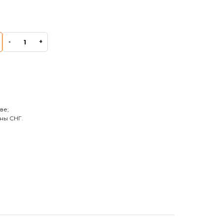
-
+
ве;
ны СНГ.