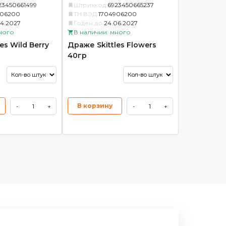
23450661499
Штрихкод:
6923450665237
906200
ТН ВЭД:
1704906200
04.2027
Годен до:
24.06.2027
ного
В наличии: много
es Wild Berry
Драже Skittles Flowers
40гр
В корзину
-
+
-
+