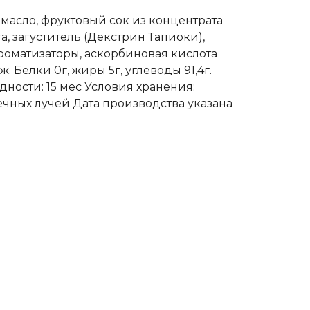
масло, фруктовый сок из концентрата
, загуститель (Декстрин Тапиоки),
роматизаторы, аскорбиновая кислота
. Белки 0г, жиры 5г, углеводы 91,4г.
одности: 15 мес Условия хранения:
ечных лучей Дата производства указана