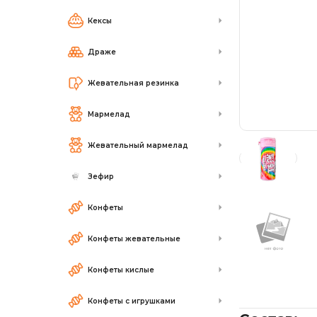
Кексы
Драже
Жевательная резинка
Мармелад
Жевательный мармелад
Зефир
Конфеты
Конфеты жевательные
Конфеты кислые
Конфеты с игрушками