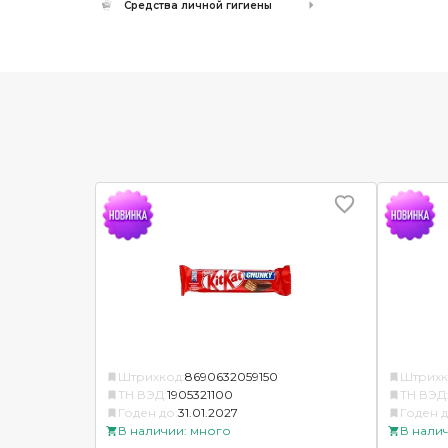
Средства личной гигиены
Штрихкод:
8690632059150
Штрихк
ТН ВЭД:
1905321100
ТН ВЭД
Годен до:
31.01.2027
Годен д
В наличии: много
В нали