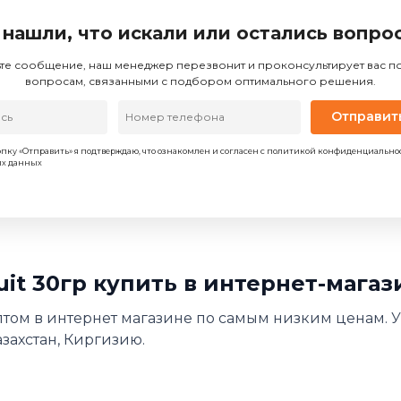
 нашли, что искали или остались вопро
те сообщение, наш менеджер перезвонит и проконсультирует вас 
вопросам, связанными с подбором оптимального решения.
Отправит
пку «Отправить» я подтверждаю, что ознакомлен и согласен с политикой конфиденциально
ых данных
ruit 30гр купить в интернет-мага
р оптом в интернет магазине по самым низким ценам. 
азахстан, Киргизию.