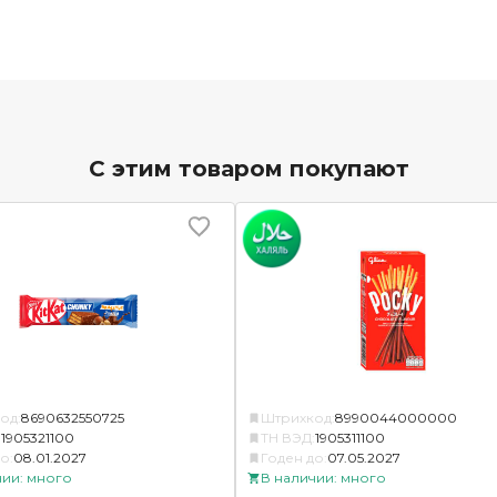
С этим товаром покупают
од:
8690632550725
Штрихкод:
8990044000000
:
1905321100
ТН ВЭД:
1905311100
о:
08.01.2027
Годен до:
07.05.2027
чии: много
В наличии: много