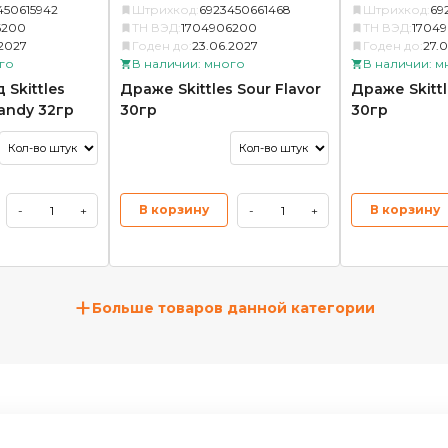
450615942
Штрихкод:
6923450661468
Штрихкод:
69
6200
ТН ВЭД:
1704906200
ТН ВЭД:
1704
.2027
Годен до:
23.06.2027
Годен до:
27.
го
В наличии: много
В наличии: м
Skittles
Драже Skittles Sour Flavor
Драже Skittl
candy 32гр
30гр
30гр
В корзину
В корзину
-
+
-
+
+
Больше товаров данной категории