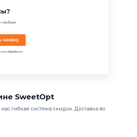
сы?
по любым
ь заявку
сти и обработки
зине SweetOpt
У нас гибкая система скидок. Доставка во