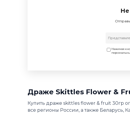
Не
Отправь
Нажимая кно
персональн
Драже Skittles Flower & F
Купить драже skittles flower & fruit 30г
все регионы России, а также Беларусь, К