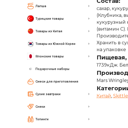
Состав:
Лапша
сахар, куку
(Клубника, в
Турецкие товары
кукурузный 
(витамин С).
Товары из Китая
Производител
Хранить в с
Товары из Южной Кореи
на упаковке
Пищевая, 
Японские товары
1739кДж. Бел
Подарочные наборы
Производ
Mars Wringley
Смеси для приготовления
Категори
Сухие завтраки
Китай
,
Skittle
Снеки
Топинги