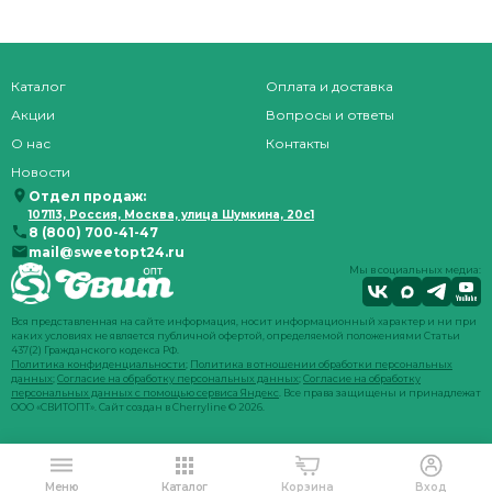
Каталог
Оплата и доставка
Акции
Вопросы и ответы
О нас
Контакты
Новости
Отдел продаж:
107113, Россия, Москва, улица Шумкина, 20с1
8 (800) 700-41-47
mail@sweetopt24.ru
Мы в социальных медиа:
Вся представленная на сайте информация, носит информационный характер и ни при
каких условиях не является публичной офертой, определяемой положениями Статьи
437(2) Гражданского кодекса РФ.
Политика конфиденциальности
;
Политика в отношении обработки персональных
данных
;
Согласие на обработку персональных данных
;
Согласие на обработку
персональных данных с помощью сервиса Яндекс
. Все права защищены и принадлежат
ООО «СВИТОПТ». Сайт создан в
Cherryline
© 2026.
Меню
Каталог
Корзина
Вход