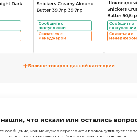
Шоколадный
night Dark
Snickers Creamy Almond
Snickers Cr
Butter 39,7гр 39,7гр
Butter 50,5гр
Сообщить о
Сообщить о
поступлении
поступлении
Связаться с
Связаться с
менеджером
менеджером
+
Больше товаров данной категории
 нашли, что искали или остались вопро
те сообщение, наш менеджер перезвонит и проконсультирует вас 
вопросам, связанными с подбором оптимального решения.