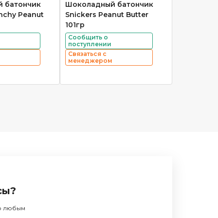
 батончик
Шоколадный батончик
unchy Peanut
Snickers Peanut Butter
101гр
Сообщить о
поступлении
Связаться с
менеджером
сы?
по любым