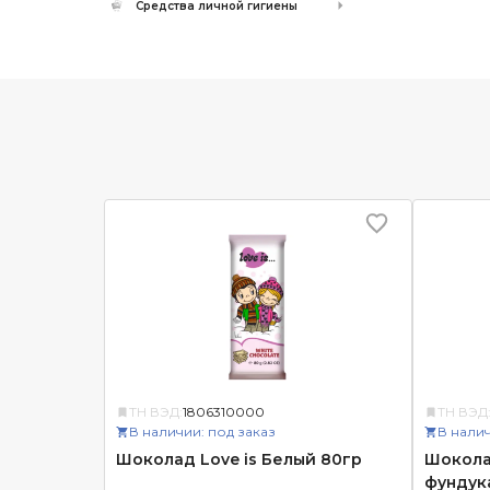
Средства личной гигиены
ТН ВЭД:
1806310000
ТН ВЭД
В наличии: под заказ
В налич
Шоколад Love is Белый 80гр
Шоколад
фундук