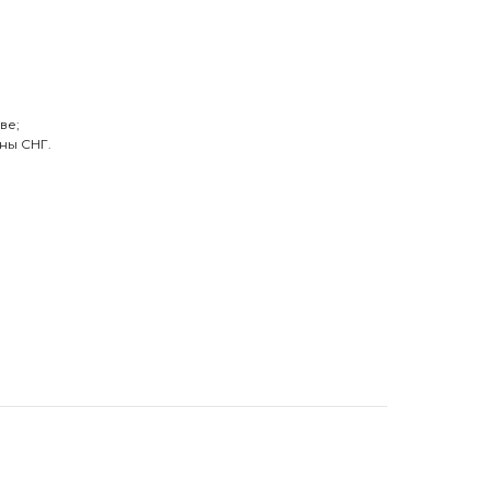
ве;
ны СНГ.