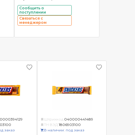
Сообщить о
поступлении
Связаться с
менеджером
0000394129
Штрихкод:
040000441489
03100
ТН ВЭД:
1806903100
од заказ
В наличии: под заказ