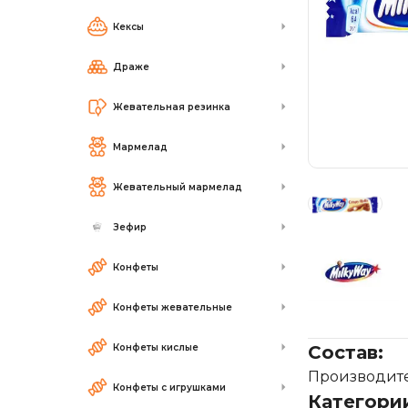
Кексы
Драже
Жевательная резинка
Мармелад
Жевательный мармелад
Зефир
Конфеты
Конфеты жевательные
Конфеты кислые
Состав:
Производител
Конфеты с игрушками
Категори