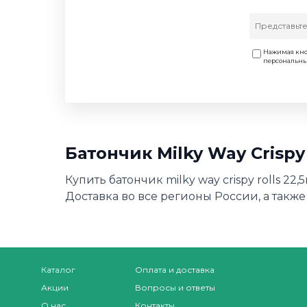
Нажимая кно
персональн
Батончик Milky Way Crispy
Купить батончик milky way crispy rolls 2
Доставка во все регионы России, а также
Каталог
Оплата и доставка
Акции
Вопросы и ответы
О нас
Контакты