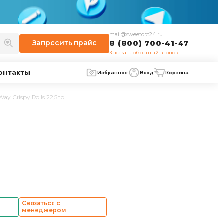
mail@sweetopt24.ru
Запросить
прайс
8 (800) 700-41-47
Заказать обратный звонок
онтакты
Избранное
Вход
Корзина
ay Crispy Rolls 22,5гр
Связаться с
менеджером