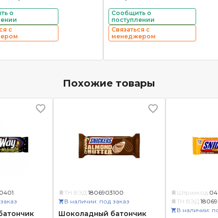
ть о
Сообщить о
лении
поступлении
ся с
Связаться с
жером
менеджером
Похожие товары
0401
ТН ВЭД:
1806903100
Штрихкод:
04
 заказ
В наличии: под заказ
ТН ВЭД:
18069
В наличии: п
батончик
Шоколадный батончик