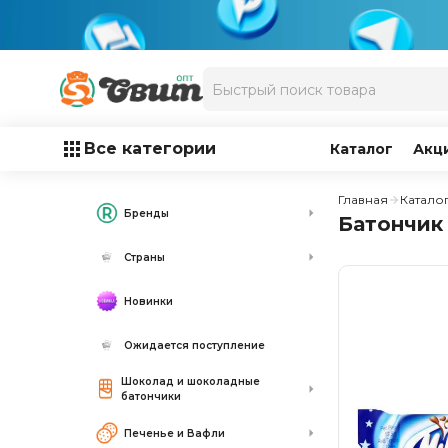
Все категории
Каталог
Акц
Главная
Катало
Бренды
Батончик 
Страны
Новинки
Ожидается поступление
Шоколад и шоколадные
батончики
Печенье и Вафли