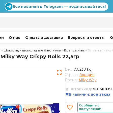
Все новинки в Telegram — подписывайтесь!
ии
О нас
Оплата и доставка
Вопросы и ответы
К
г
Шоколад и шоколадные батончики
Бренды Mars
Батончик Milky W
Milky Way Crispy Rolls 22,5гр
Вес:
0.0230 kg
Страна:
Австрия
Бренд:
Milky Way
штрихкод:
50166039
В наличии:
под заказ
Сообщить о
поступлении