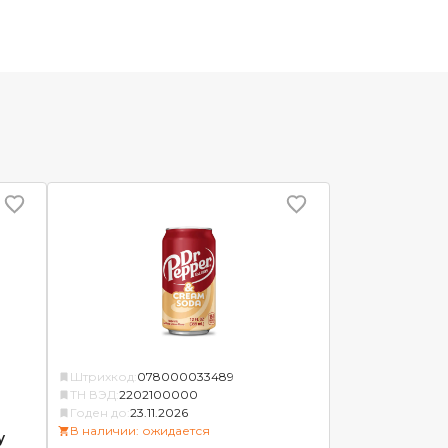
Штрихкод:
078000033489
ТН ВЭД:
2202100000
Годен до:
23.11.2026
В наличии: ожидается
y