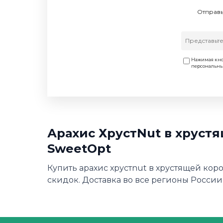
Отправь
Нажимая кно
персональн
Арахис ХрустNut в хрустя
SweetOpt
Купить арахис хрустnut в хрустящей кор
скидок. Доставка во все регионы России,