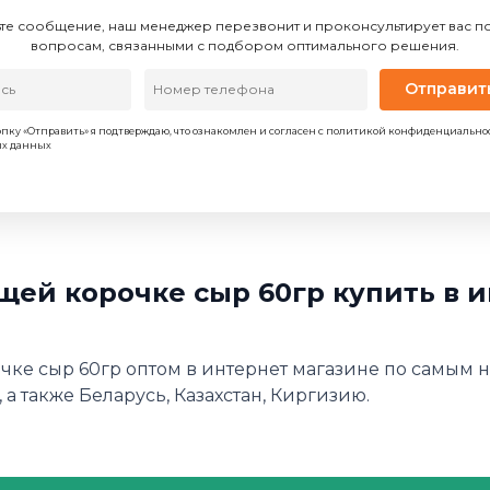
те сообщение, наш менеджер перезвонит и проконсультирует вас 
вопросам, связанными с подбором оптимального решения.
Отправит
пку «Отправить» я подтверждаю, что ознакомлен и согласен с политикой конфиденциально
ых данных
щей корочке сыр 60гр купить в 
очке сыр 60гр оптом в интернет магазине по самым н
 а также Беларусь, Казахстан, Киргизию.