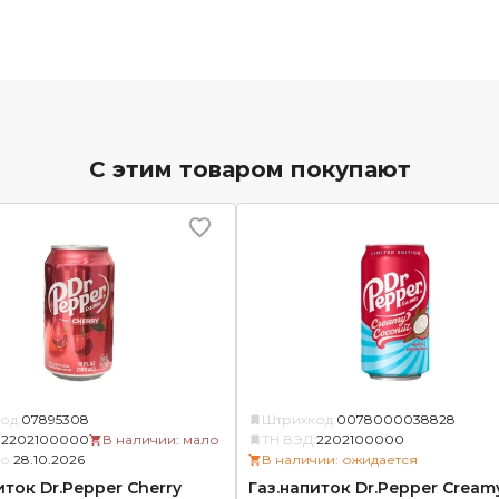
С этим товаром покупают
од:
07895308
Штрихкод:
0078000038828
:
2202100000
В наличии: мало
ТН ВЭД:
2202100000
о:
28.10.2026
В наличии: ожидается
иток Dr.Pepper Cherry
Газ.напиток Dr.Pepper Cream