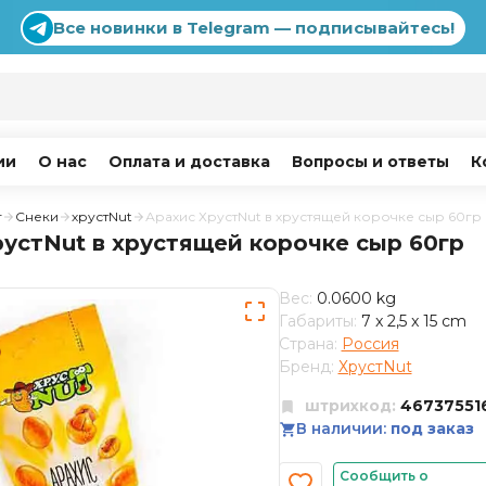
Все новинки в Telegram — подписывайтесь!
ии
О нас
Оплата и доставка
Вопросы и ответы
К
г
Снеки
хрустNut
Арахис ХрустNut в хрустящей корочке сыр 60гр
устNut в хрустящей корочке сыр 60гр
Вес:
0.0600 kg
Габариты:
7 x 2,5 x 15 cm
Страна:
Россия
Бренд:
ХрустNut
штрихкод:
46737551
В наличии:
под заказ
Сообщить о