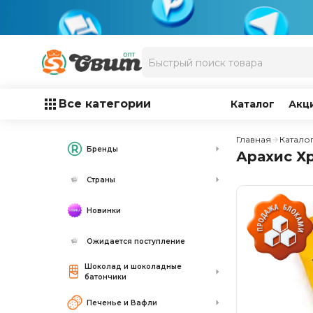
Все категории
Каталог
Акц
Главная
Катало
Бренды
Арахис Хр
Страны
Новинки
Ожидается поступление
Шоколад и шоколадные
батончики
Печенье и Вафли