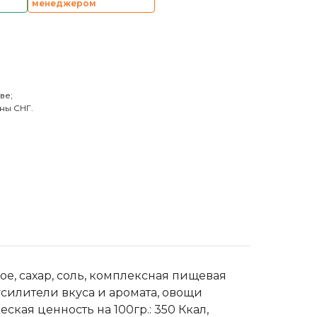
менеджером
ве;
ны СНГ.
е, сахар, соль, комплексная пищевая
усилители вкуса и аромата, овощи
ская ценность на 100гр.: 350 Ккал,