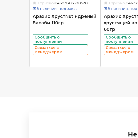
Штрихкод:
4603805500520
Штрихкод:
4673
В наличии: под заказ
В наличии: под
Арахис ХрустNut Ядреный
Арахис ХрустN
Васаби 110гр
хрустящей ко
60гр
Сообщить о
Сообщить о
поступлении
поступлении
Связаться с
Связаться с
менеджером
менеджером
Не