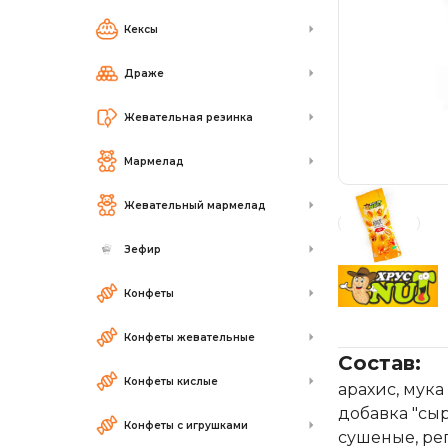
Кексы
Драже
Жевательная резинка
Мармелад
Жевательный мармелад
Зефир
Конфеты
Конфеты жевательные
Состав:
Конфеты кислые
арахис, мука
добавка "сыр
Конфеты с игрушками
сушеные, рег