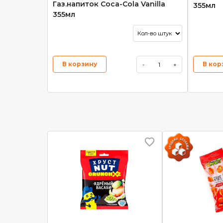
Газ.напиток Coca-Cola Vanilla
355мл
355мл
В корзину
В кор
-
+