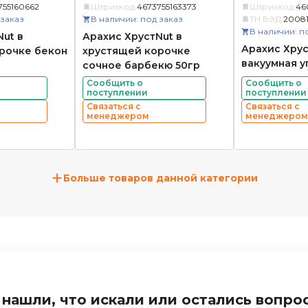
755160662
Штрихкод:
4673755163373
Штрихкод:
46
 заказ
В наличии: под заказ
ТН ВЭД:
20081
В наличии: п
ut в
Арахис ХрустNut в
Арахис Хрус
рочке бекон
хрустящей корочке
вакуумная у
сочное барбекю 50гр
Сообщить о
Сообщить о
поступлении
поступлении
Связаться с
Связаться с
менеджером
менеджером
+
Больше товаров данной категории
 нашли, что искали или остались вопро