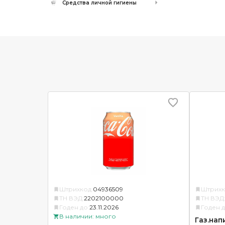
Средства личной гигиены
Штрихкод:
04936509
Штрихк
ТН ВЭД:
2202100000
ТН ВЭД
Годен до:
23.11.2026
Годен д
В наличии: много
Газ.нап