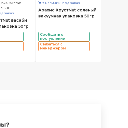
03749417748
В наличии: под заказ
19600
Арахис ХрустNut соленый
од заказ
вакуумная упаковка 50гр
тNut васаби
паковка 50гр
Сообщить о
поступлении
Связаться с
менеджером
сы?