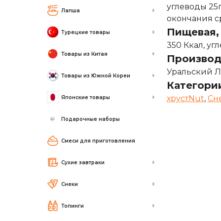
углеводы 25г
Лапша
окончания ср
Пищевая, 
Турецкие товары
350 Ккал, угл
Товары из Китая
Производ
Уральский 
Товары из Южной Кореи
Категори
хрустNut
,
Сн
Японские товары
Подарочные наборы
Смеси для приготовления
Сухие завтраки
Снеки
Топинги