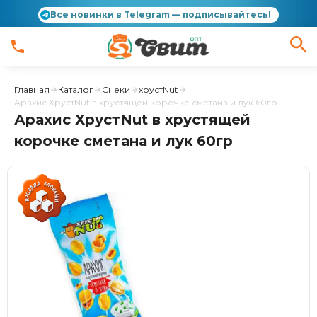
Все новинки в Telegram — подписывайтесь!
Главная
Каталог
Снеки
хрустNut
Арахис ХрустNut в хрустящей корочке сметана и лук 60гр
Арахис ХрустNut в хрустящей
корочке сметана и лук 60гр