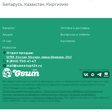
Беларусь, Казахстан, Киргизию.
Каталог
Оплата и доставка
Акции
Вопросы и ответы
О нас
Контакты
Новости
Отдел продаж:
107113, Россия, Москва, улица Шумкина, 20с1
8 (800) 700-41-47
mail@sweetopt24.ru
Мы в социальных медиа:
Вся представленная на сайте информация, носит информационный характер и ни при
каких условиях не является публичной офертой, определяемой положениями Статьи
437(2) Гражданского кодекса РФ.
Политика конфиденциальности
;
Политика в отношении обработки персональных
данных
;
Согласие на обработку персональных данных
;
Согласие на обработку
персональных данных с помощью сервиса Яндекс
. Все права защищены и принадлежат
ООО «СВИТОПТ». Сайт создан в
Cherryline
© 2026.