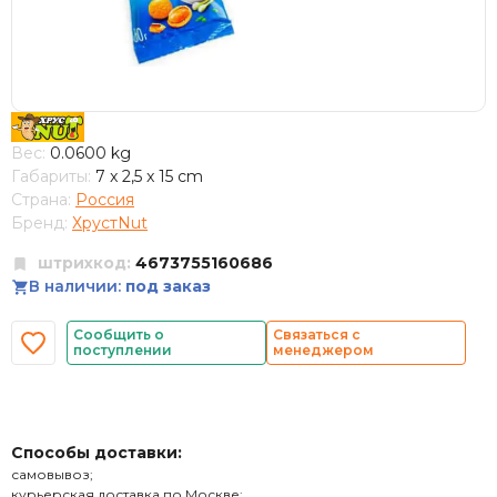
Вес:
0.0600 kg
Габариты:
7 x 2,5 x 15 cm
Страна:
Россия
Бренд:
ХрустNut
штрихкод:
4673755160686
В наличии:
под заказ
Сообщить о
Связаться с
поступлении
менеджером
Способы доставки:
самовывоз;
курьерская доставка по Москве;