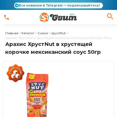
Все новинки в Telegram — подписывайтесь!
Главная
Каталог
Снеки
хрустNut
Арахис ХрустNut в хрустящей корочке мексиканский соус 50гр
Арахис ХрустNut в хрустящей
корочке мексиканский соус 50гр