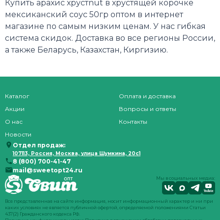
Купить арахис хрустnut в хрустящей корочке
мексиканский соус 50гр оптом в интернет
магазине по самым низким ценам. У нас гибкая
система скидок. Доставка во все регионы России,
а также Беларусь, Казахстан, Киргизию.
Каталог
Оплата и доставка
Акции
Вопросы и ответы
О нас
Контакты
Новости
Отдел продаж:
107113, Россия, Москва, улица Шумкина, 20с1
8 (800) 700-41-47
mail@sweetopt24.ru
Мы в социальных медиа:
Вся представленная на сайте информация, носит информационный характер и ни при
каких условиях не является публичной офертой, определяемой положениями Статьи
437(2) Гражданского кодекса РФ.